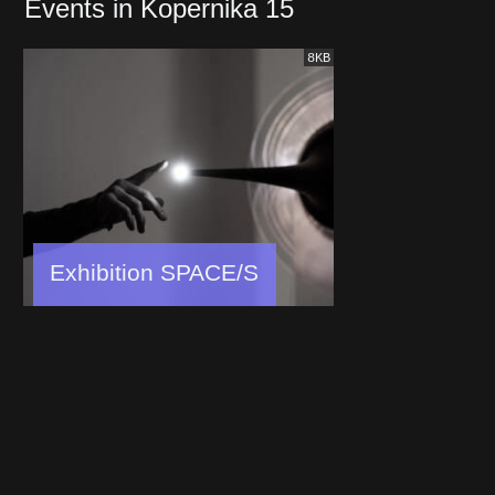
Events in Kopernika 15
8KB
Exhibition SPACE/S